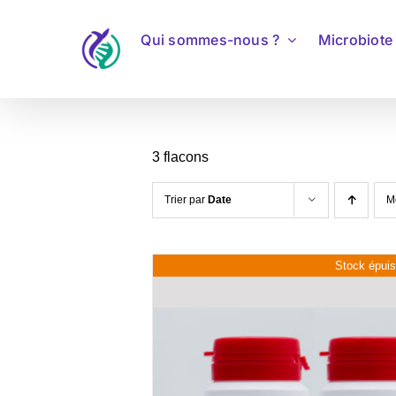
Qui sommes-nous ?
Microbiote 
3 flacons
Trier par
Date
M
Stock épui